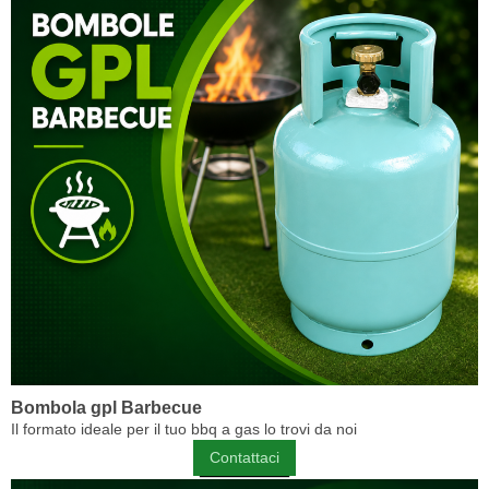
Bombola gpl Barbecue
Il formato ideale per il tuo bbq a gas lo trovi da noi
Contattaci