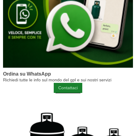
Ordina su WhatsApp
Richiedi tutte le info sul mondo del gpl e sui nostri servizi
Contattaci