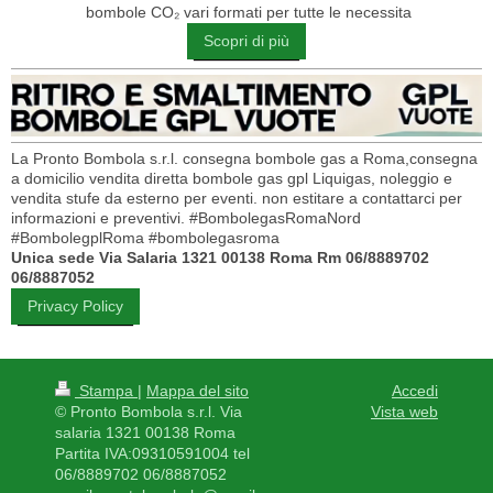
bombole CO₂ vari formati per tutte le necessita
Scopri di più
La Pronto Bombola s.r.l. consegna bombole gas a Roma,consegna
a domicilio vendita diretta bombole gas gpl Liquigas, noleggio e
vendita stufe da esterno per eventi. non estitare a contattarci per
informazioni e preventivi. #BombolegasRomaNord
#BombolegplRoma #bombolegasroma
Unica sede Via Salaria 1321 00138 Roma Rm 06/8889702
06/8887052
Privacy Policy
Stampa
|
Mappa del sito
Accedi
© Pronto Bombola s.r.l. Via
Vista web
salaria 1321 00138 Roma
Partita IVA:09310591004 tel
06/8889702 06/8887052